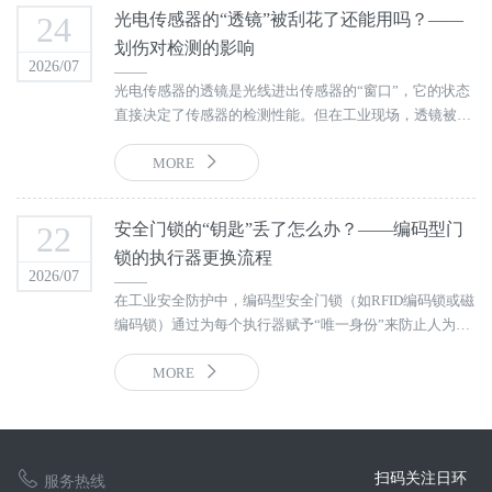
24
光电传感器的“透镜”被刮花了还能用吗？——
划伤对检测的影响
2026/07
光电传感器的透镜是光线进出传感器的“窗口”，它的状态
直接决定了传感器的检测性能。但在工业现场，透镜被划
伤的情况并不少见——安装时工具磕碰、清洁时方法不
当、设备振动导致与工件摩擦，都可能在透镜表面留下伤
MORE
痕。那么，透镜划伤了还能不能用？答案是：看情况。轻
微的表面痕迹可能不影响使用，但深度划伤必须更换。
22
安全门锁的“钥匙”丢了怎么办？——编码型门
锁的执行器更换流程
2026/07
在工业安全防护中，编码型安全门锁（如RFID编码锁或磁
编码锁）通过为每个执行器赋予“唯一身份”来防止人为篡
改和旁路行为。但现场使用中难免遇到一个问题：执行器
（相当于门锁的“钥匙”）丢了怎么办？
MORE
扫码关注日环
服务热线