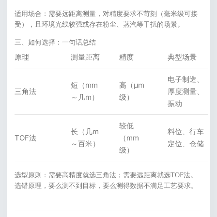
适用场合：需要远距离测量，对精度要求不苛刻（毫米级可接
受），且环境光线较强或存在粉尘、蒸汽等干扰的场景。
三、如何选择：一句话总结
原理
测量距离
精度
典型场景
电子制造、
短（mm
高（μm
三角法
厚度测量、
～几m）
级）
振动
较低
长（几m
料位、行车
TOF法
（mm
～百米）
定位、仓储
级）
选型原则：需要高精度就选三角法；需要远距离就选TOF法。
选错原理，要么测不到目标，要么测得数据不满足工艺要求。