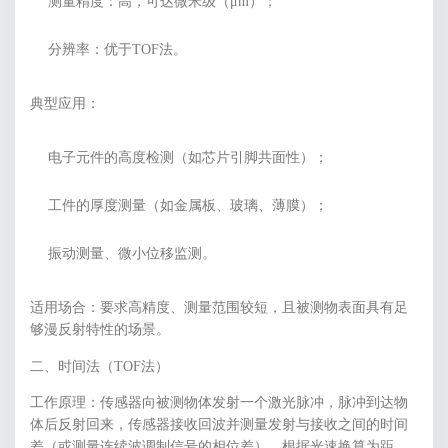
测量精度：高，可达微米级（μm）；
分辨率：优于TOF法。
典型应用：
电子元件的高度检测（如芯片引脚共面性）；
工件的厚度测量（如金属板、玻璃、薄膜）；
振动测量、微小位移监测。
适用场合：要求高精度、测量范围较短，且被测物表面具有足
够漫反射特性的场景。
二、时间法（TOF法）
工作原理：传感器向被测物体发射一个激光脉冲，脉冲到达物
体后反射回来，传感器接收回波并测量发射与接收之间的时间
差（或测量连续波调制信号的相位差），根据光速换算为距